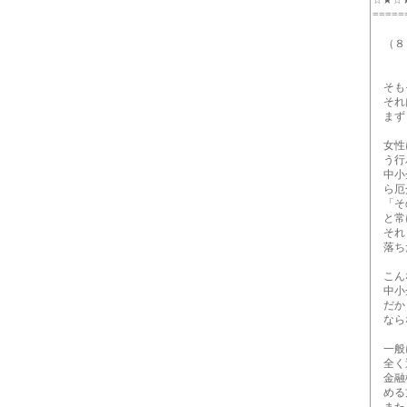
☆★
=====
（８
～銀
そも
それは
まず「
女性に
う行
中小企
ら厄
「そ
と常に
それま
落ちた
こんな
中小
だから
なら
一般に
全く
金融機
める方