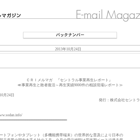
2013年10月24日
□■□
 ＣＲＩメルマガ 『セントラル事業再生レポート』
≪事業再生と敗者復活～再生実績9000件の相談現場レポート≫
年10月24日
行：株式会社セントラル総
www.sodan.info/
━━━━━━━━━━━━━━━━━━━━━━━━━━━━━━━
トフォンやタブレット（多機能携帯端末）の世界的な普及により日本の