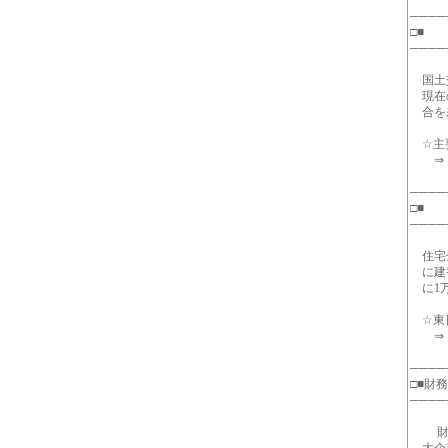
────
□■ 
────
国土交
現在の
合を差
☆主要
⇒ http
────
□■
────
住宅金
に建替
に1万
☆東日
⇒ http
────
□■財
────
財務