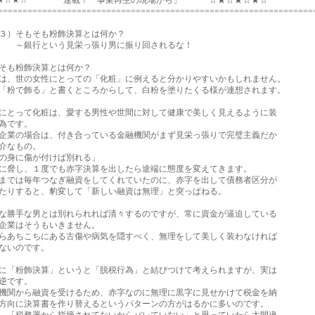
☆★☆★☆ 連載！「事業再生の現場から」 ☆★☆★☆★☆
================================================================
３）そもそも粉飾決算とは何か？
行という見栄っ張り男に振り回されるな！
そも粉飾決算とは何か？
、世の女性にとっての「化粧」に例えると分かりやすいかもしれません。
粉で飾る」と書くところからして、白粉を塗りたくる様が連想されます。
とって化粧は、愛する男性や世間に対して健康で美しく見えるように装
為です。
業の場合は、付き合っている金融機関がまず見栄っ張りで完璧主義だか
介なもの。
の身に傷が付けば別れる」
脅し、１度でも赤字決算を出したら途端に態度を変えてきます。
では毎年つなぎ融資をしてくれていたのに、赤字を出して債務者区分が
りすると、豹変して「新しい融資は無理」と突っぱねる。
勝手な男とは別れられれば清々するのですが、常に資金が逼迫している
企業はそうもいきません。
あちこちにある古傷や病気を隠すべく、無理をして美しく装わなければ
ないのです。
「粉飾決算」というと「脱税行為」と結びつけて考えられますが、実は
逆です。
関から融資を受けるため、赤字なのに無理に黒字に見せかけて税金を納
向に決算書を作り替えるというパターンの方がはるかに多いのです。