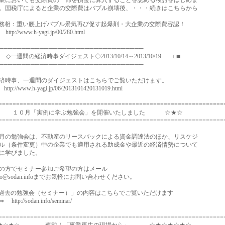
においても交際費の一部を損金に算入することを認める検討をはじめま
国税庁によると企業の交際費はバブル崩壊後、・・・続きはこちらから
相：重い腰上げバブル景気再び促す起爆剤・大企業の交際費容認！
://www.h-yagi.jp/00/280.html
────────────────────────────────
一週間の経済時事ダイジェスト◇2013/10/14～2013/10/19 □■
────────────────────────────────
時事、一週間のダイジェストはこちらでご覧いただけます。
://www.h-yagi.jp/06/2013101420131019.html
================================================================
☆ １０月「実例に学ぶ勉強会」を開催いたしました ☆★☆
================================================================
の勉強会は、不動産のリースバックによる資金調達法のほか、リスケジ
（条件変更）中の企業でも適用される助成金や最近の経済情勢について
に学びました。
方でセミナー参加ご希望の方はメール
o@sodan.infoまでお気軽にお問い合わせください。
去の勉強会（セミナー）」の内容はこちらでご覧いただけます
p://sodan.info/seminar/
================================================================