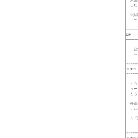
大企業
した。
☆財務
⇒ http
────
□■ ◇
────
経済
⇒ http
=====
☆★
=====
１０月
ュール
とも
外部の
：inf
☆「過
⇒ htt
=====