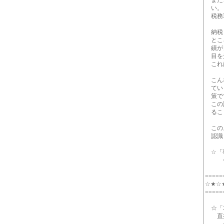
また、
い。
税務署
納税し
ところ
績が良
目を
これ
こんな
ていま
策で
この請
ること
このよ
認識
☆「事
⇒ http
=====
☆★☆
=====
☆「攻
直接