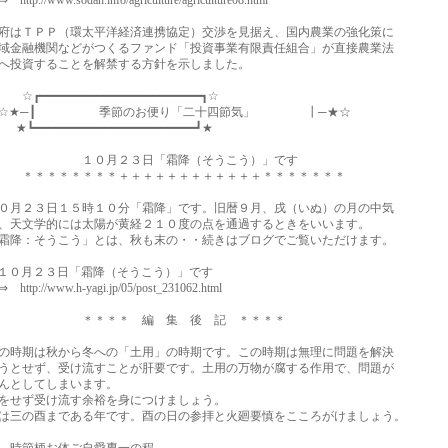
://www.sodan.info/agriculture/agriculture08.html
はＴＰＰ（環太平洋経済連携協定）交渉を見据え、国内農業の強化策に
金融機関などがつくるファンド「投資事業有限責任組合」が直接農業法
投資することを解禁する方針を示しました。
━━━━━━━━━━━━━━━━━━━━━━┓☆
─┃ 季節のお便り「二十四節気」 ┃─★☆
━━━━━━━━━━━━━━━━━━━━━━┛★
月２３日「霜降（そうこう）」です
＊＊＊＊＊＊＋＋＋＋＋＋＋＋＋＋＋＋＊＊＊＊＊＊＊
月２３日１５時１０分「霜降」です。旧暦９月、戌（いぬ）の月の中気
天文学的には太陽が黄経２１０度の点を通過するときをいいます。
降：そうこう」とは、秋も末の・・続きはブログでご覧いただけます。
０月２３日「霜降（そうこう）」です
://www.h-yagi.jp/05/post_231062.html
＊＊＊ 編 集 後 記 ＊＊＊＊
時期は秋から冬への「土用」の時期です。この時期は無理に問題を解決
とせず、受け流すことが肝要です。土用の万物が腐する作用で、問題が
んとしてしまいます。
せず受け流す余裕を身につけましょう。
三の酉まである年です。酉の日の参拝と火廻要慎をこころがけましょう。