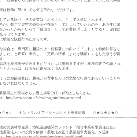
「税務署から指摘されてないからバレていない」と思っていたら大間違
は粉飾に気づいても何も言わないだけです。
ている限り、その企業は「お客さん」として大事にされます。
が、数年間架空の売掛金や在庫として計上していたものを、ある年に業
かったからといって「貸倒金」として経費処理しようとすると、途端に
光らせてきます。
は明確な脱税行為だからです。
場合は、専門家に相談の上、税務署に出向いて「これまで粉飾決算をし
した」と正直に申告し、「更正の請求（または嘆願）」をしたほうが得
す。
求を税務署が受理するかどうかは現場裁量ですが、税務調査で否認され
と比べれば、はるかに傷が浅く済みます。
うに粉飾決算は、脱税とも背中合わせの危険な行為であるということを
しなければなりません。
業再生の現場から」過去掲載分(1)～(82)はこちらから。
://www.sodan.info/mailmaga/mailmagazine.html
================================================================
★☆★☆ セントラルオフィシャルサイト更新情報 ☆★☆★☆★☆
================================================================
めの農林水産業：地域金融機関のファンド「投資事業有限責任組合」
農業法人への投資を解禁！農地法改正で農業競争力強化」を追加