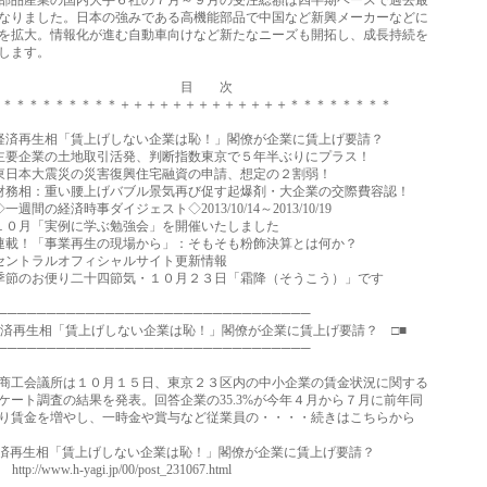
品産業の国内大手６社の７月～９月の受注総額は四半期ベースで過去最
りました。日本の強みである高機能部品で中国など新興メーカーなどに
拡大。情報化が進む自動車向けなど新たなニーズも開拓し、成長持続を
します。
目 次
＊＊＊＊＊＊＊＋＋＋＋＋＋＋＋＋＋＋＋＋＊＊＊＊＊＊＊＊
再生相「賃上げしない企業は恥！」閣僚が企業に賃上げ要請？
企業の土地取引活発、判断指数東京で５年半ぶりにプラス！
日本大震災の災害復興住宅融資の申請、想定の２割弱！
相：重い腰上げバブル景気再び促す起爆剤・大企業の交際費容認！
間の経済時事ダイジェスト◇2013/10/14～2013/10/19
０月「実例に学ぶ勉強会」を開催いたしました
！「事業再生の現場から」：そもそも粉飾決算とは何か？
ントラルオフィシャルサイト更新情報
のお便り二十四節気・１０月２３日「霜降（そうこう）」です
────────────────────────────────
経済再生相「賃上げしない企業は恥！」閣僚が企業に賃上げ要請？ □■
────────────────────────────────
工会議所は１０月１５日、東京２３区内の中小企業の賃金状況に関する
ート調査の結果を発表。回答企業の35.3%が今年４月から７月に前年同
賃金を増やし、一時金や賞与など従業員の・・・・続きはこちらから
再生相「賃上げしない企業は恥！」閣僚が企業に賃上げ要請？
://www.h-yagi.jp/00/post_231067.html