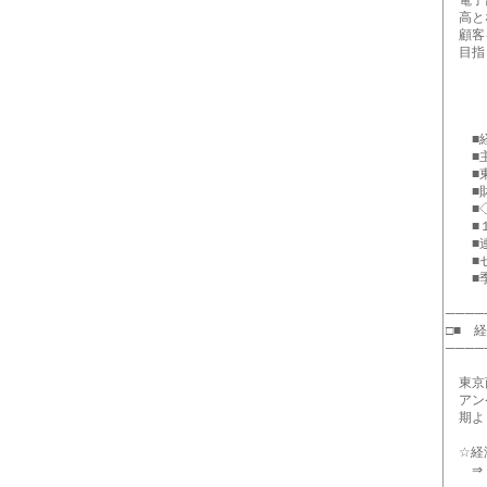
電子部
高とな
顧客を
目指
＊＊
■経済
■主要
■東
■財務
■◇一週
■１
■連載
■セ
■季節
────
□■ 
────
東京商
アンケ
期より
☆経済
⇒ http