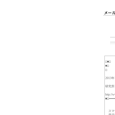
■□
□ 
2013
発
研究所
http://
■□━━━
スマー