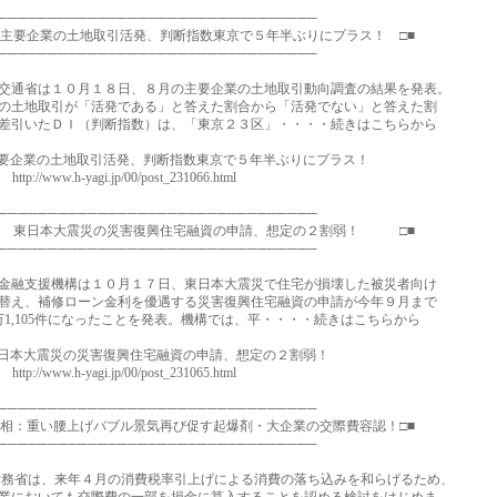
────────────────────────────────
主要企業の土地取引活発、判断指数東京で５年半ぶりにプラス！ □■
────────────────────────────────
通省は１０月１８日、８月の主要企業の土地取引動向調査の結果を発表。
土地取引が「活発である」と答えた割合から「活発でない」と答えた割
引いたＤＩ（判断指数）は、「東京２３区」・・・・続きはこちらから
企業の土地取引活発、判断指数東京で５年半ぶりにプラス！
://www.h-yagi.jp/00/post_231066.html
────────────────────────────────
 東日本大震災の災害復興住宅融資の申請、想定の２割弱！ □■
────────────────────────────────
融支援機構は１０月１７日、東日本大震災で住宅が損壊した被災者向け
え、補修ローン金利を優遇する災害復興住宅融資の申請が今年９月まで
1,105件になったことを発表。機構では、平・・・・続きはこちらから
本大震災の災害復興住宅融資の申請、想定の２割弱！
://www.h-yagi.jp/00/post_231065.html
────────────────────────────────
務相：重い腰上げバブル景気再び促す起爆剤・大企業の交際費容認！□■
────────────────────────────────
省は、来年４月の消費税率引上げによる消費の落ち込みを和らげるため、