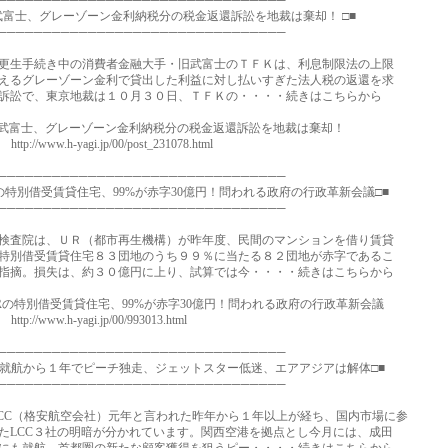
────────────────────────────────
旧武富士、グレーゾーン金利納税分の税金返還訴訟を地裁は棄却！ □■
────────────────────────────────
生手続き中の消費者金融大手・旧武富士のＴＦＫは、利息制限法の上限
るグレーゾーン金利で貸出した利益に対し払いすぎた法人税の返還を求
訟で、東京地裁は１０月３０日、ＴＦＫの・・・・続きはこちらから
富士、グレーゾーン金利納税分の税金返還訴訟を地裁は棄却！
://www.h-yagi.jp/00/post_231078.html
────────────────────────────────
Rの特別借受賃貸住宅、99%が赤字30億円！問われる政府の行政革新会議□■
────────────────────────────────
査院は、ＵＲ（都市再生機構）が昨年度、民間のマンションを借り賃貸
別借受賃貸住宅８３団地のうち９９％に当たる８２団地が赤字であるこ
摘。損失は、約３０億円に上り、試算では今・・・・続きはこちらから
の特別借受賃貸住宅、99%が赤字30億円！問われる政府の行政革新会議
://www.h-yagi.jp/00/993013.html
────────────────────────────────
CC就航から１年でピーチ独走、ジェットスター低迷、エアアジアは解体□■
────────────────────────────────
（格安航空会社）元年と言われた昨年から１年以上が経ち、国内市場に参
LCC３社の明暗が分かれています。関西空港を拠点とし今月には、成田