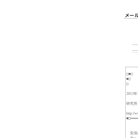
■□
□ 
2013
発
研究所
http://
■□━━━
安倍政