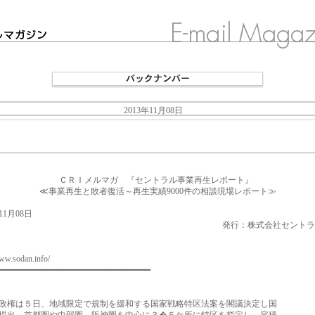
2013年11月08日
□■□
 ＣＲＩメルマガ 『セントラル事業再生レポート』
≪事業再生と敗者復活～再生実績9000件の相談現場レポート≫
年11月08日
行：株式会社セントラル総
www.sodan.info/
━━━━━━━━━━━━━━━━━━━━━━━━━━━━━━━
権は５日、地域限定で規制を緩和する国家戦略特区法案を閣議決定し国