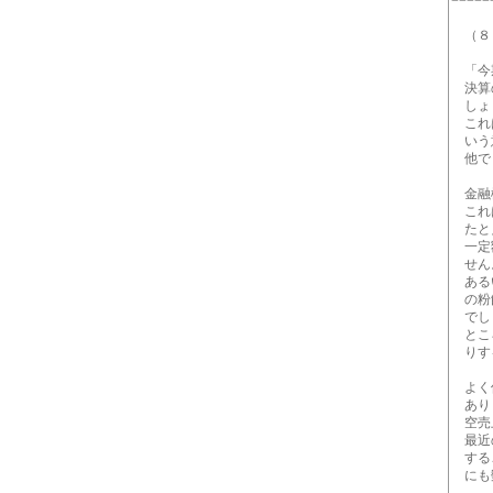
=====
（８４
「今期
決算の
しょ
これは
いう
他でも
金融機
これは
たとえ
一定額
せん
あるい
の粉飾
でし
ところ
りする
よく使
ありも
空売上
最近の
するこ
にも数