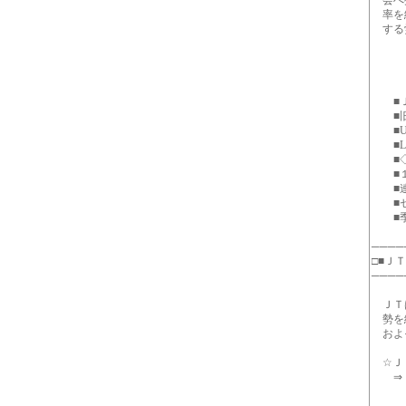
会へ提
率を緩
する労
＊＊
■ＪＴ
■旧武
■UR
■LC
■◇一週
■１
■連載
■セ
■季節
────
□■Ｊ
────
ＪＴは
勢を縮
およそ
☆ＪＴ
⇒ http