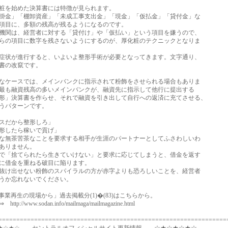
を始めた決算書には特徴が見られます。
金」「棚卸資産」「未成工事支出金」「現金」「仮払金」「貸付金」な
目に、多額の残高が残るようになるのです。
関は、経営者に対する「貸付け」や「仮払い」という項目を嫌うので、
の項目に数字を残さないようにするのが、厚化粧のテクニックとなりま
状が進行すると、いよいよ整形手術が必要となってきます。文字通り、
書の改竄です。
ケースでは、メインバンクに指示されて粉飾をさせられる場合もありま
も融資残高の多いメインバンクが、融資先に指示して他行に提出する
」決算書を作らせ、それで融資を引き出して自行への返済に充てさせる、
うパターンです。
スだから整形しろ」
形したら稼いで貢げ」
無茶苦茶なことを要求する相手が生涯のパートナーとしてふさわしいわ
ありません。
「捨てられたら生きていけない」と要求に応じてしまうと、借金を返す
に借金を重ねる破目に陥ります。
け出せない粉飾のスパイラルの方が赤字よりも恐ろしいことを、経営者
うか忘れないでください。
業再生の現場から」過去掲載分(1)�(83)はこちらから。
://www.sodan.info/mailmaga/mailmagazine.html
================================================================