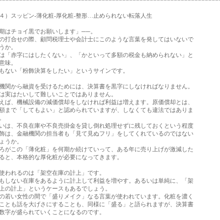
================================================================
）スッピン‐薄化粧‐厚化粧‐整形…止められない転落人生
はチョイ黒でお願いします」──。
打合せの際、顧問税理士や会計士にこのような言葉を発してはいないで
うか。
「赤字にはしたくない」、「かといって多額の税金も納められない」と
意味。
ない「粉飾決算をしたい」というサインです。
関から融資を受けるためには、決算書を黒字にしなければなりません。
実はたいして難しいことではありません。
ば、機械設備の減価償却をしなければ利益は増えます。原価償却とは、
まで「してもよい」と認められていますが、しなくても違法ではありま
。
は、不良在庫や不良売掛金を貸し倒れ処理せずに残しておくという程度
は、金融機関の担当者も「見て見ぬフリ」をしてくれているのではない
ょうか。
がこの「薄化粧」を何期か続けていって、ある年に売り上げが激減した
と、本格的な厚化粧が必要になってきます。
われるのは「架空在庫の計上」です。
しない在庫をあるように計上して利益を増やす。あるいは単純に、「架
の計上」というケースもあるでしょう。
若い女性の間で「盛りメイク」なる言葉が使われています。化粧を濃く
とも話を大げさにすることも、同様に「盛る」と語られますが、決算書
字が盛られていくことになるのです。