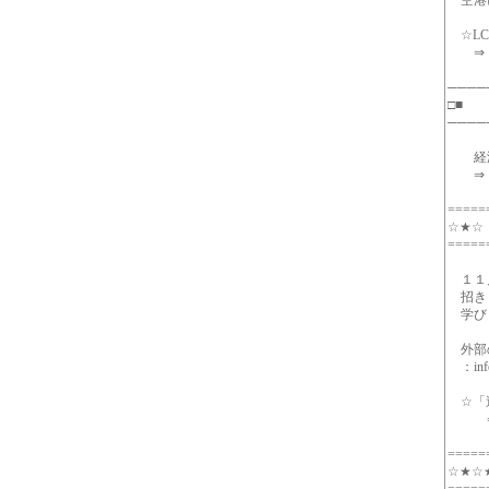
空港に
☆LC
⇒ http
────
□■ ◇
────
経済
⇒ http
=====
☆★
=====
１１月
招きし
学び
外部の
：inf
☆「過
⇒ htt
=====
☆★