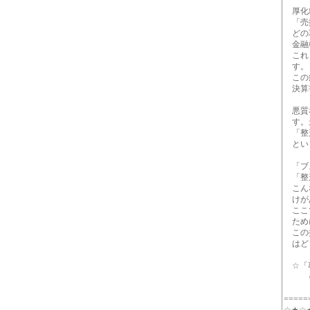
厚化粧
「売掛
どの項
金融機
これら
す。
この症
決算
悪質な
す。最
「整形
とい
「ブ
「整
こんな
けが
ここで
ため
この抜
はど
☆「事
⇒ http
=====