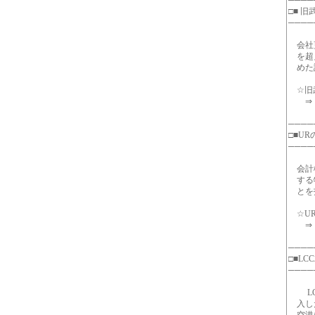
────
□■ 
────
会社更
を超え
めた訴
☆旧武
⇒ http
────
□■U
────
会計検
する特
とを指
☆UR
⇒ http
────
□■L
────
LCC
入した