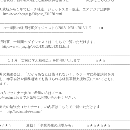
も就航。首都圏の新たな顧客獲得を狙うピー・・・・続きはこちらから
C就航から１年でピーチ独走、ジェットスター低迷、エアアジアは解体
://www.h-yagi.jp/00/post_231076.html
────────────────────────────────
一週間の経済時事ダイジェスト◇2013/10/28～2013/11/2 □■
────────────────────────────────
時事、一週間のダイジェストはこちらでご覧いただけます。
://www.h-yagi.jp/06/201310282013112.html
================================================================
☆ １１月「実例に学ぶ勉強会」を開催いたします ☆★☆
================================================================
の勉強会は、「だからあなたは借りれない！」をテーマに外部講師をお
、赤字会社や債務超過でも借りられる経営革新支援制度についてともに
ます。
方でセミナー参加ご希望の方はメール
o@sodan.infoまでお気軽にお問い合わせください。
去の勉強会（セミナー）」の内容はこちらでご覧いただけます
p://sodan.info/seminar/
================================================================
☆★☆★☆ 連載！「事業再生の現場から」 ☆★☆★☆★☆