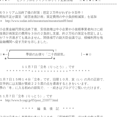
★☆★☆ セントラルオフィシャルサイト更新情報 ☆★☆★☆★☆
================================================================
ラトリアム法終了後の対策：想定２万件がわずか９百件！
不足が露呈「経営改善計画」策定費用の中小負担軽減策」を追加
://www.sodan.info/moratorium/moratorium09.html
企業金融円滑化法終了後、安倍政権は中小企業や小規模事業者向けに経
善計画策定の費用を３分の２負担し支援。約２万社の策定を想定しまし
７ケ月過ぎても進みません。関係省庁の副大臣会議では、積極利用を地
融機関へ促す方針を示しました。
━━━━━━━━━━━━━━━━━━━━━━┓☆
─┃ 季節のお便り「二十四節気」 ┃─★☆
━━━━━━━━━━━━━━━━━━━━━━┛★
１月７日「立冬（りっとう）」です
＊＊＊＊＊＊＋＋＋＋＋＋＋＋＋＋＋＋＊＊＊＊＊＊＊
月７日１５時１４分「立冬」です。旧暦１０月、亥（い）の月の正節で、
学的には太陽が黄経２２５度の点を通過するときをいいます。
の「冬」に入る初めの節気で、・・続きはブログでご覧いただけます。
１月７日「立冬（りっとう）」です
://www.h-yagi.jp/05/post_231077.html
＊＊＊ 編 集 後 記 ＊＊＊＊