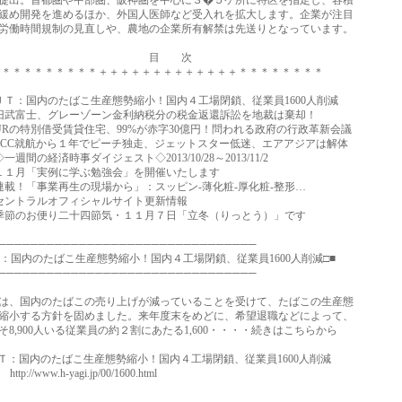
出。首都圏や中部圏、阪神圏を中心に３�５ケ所に特区を指定し、容積
め開発を進めるほか、外国人医師など受入れを拡大します。企業が注目
働時間規制の見直しや、農地の企業所有解禁は先送りとなっています。
目 次
＊＊＊＊＊＊＊＋＋＋＋＋＋＋＋＋＋＋＋＋＊＊＊＊＊＊＊＊
：国内のたばこ生産態勢縮小！国内４工場閉鎖、従業員1600人削減
富士、グレーゾーン金利納税分の税金返還訴訟を地裁は棄却！
の特別借受賃貸住宅、99%が赤字30億円！問われる政府の行政革新会議
C就航から１年でピーチ独走、ジェットスター低迷、エアアジアは解体
間の経済時事ダイジェスト◇2013/10/28～2013/11/2
１月「実例に学ぶ勉強会」を開催いたします
！「事業再生の現場から」：スッピン‐薄化粧‐厚化粧‐整形…
ントラルオフィシャルサイト更新情報
のお便り二十四節気・１１月７日「立冬（りっとう）」です
────────────────────────────────
Ｔ：国内のたばこ生産態勢縮小！国内４工場閉鎖、従業員1600人削減□■
────────────────────────────────
、国内のたばこの売り上げが減っていることを受けて、たばこの生産態
小する方針を固めました。来年度末をめどに、希望退職などによって、
8,900人いる従業員の約２割にあたる1,600・・・・続きはこちらから
：国内のたばこ生産態勢縮小！国内４工場閉鎖、従業員1600人削減
://www.h-yagi.jp/00/1600.html