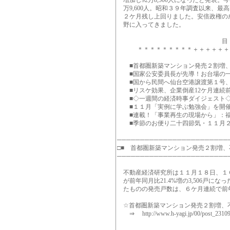
増加し92万8,500人になったと発表。
万9,600人。昭和３９年調査以来、最高だ
２ケ月残し上回りました。安倍政権の成長
野に入ってきました。
目 
＊＊＊＊＊＊＊＊＊＋＋＋＋＋＋＋
■首都圏新築マンション発売２割増、
■国家公安委員長が先導！お台場の一
■国から民間へ仙台空港譲渡第１号、
■リスケ効果、企業倒産12ケ月連続前
■◇一週間の経済時事ダイジェスト◇2013/11
■１１月「実例に学ぶ勉強会」を開催
■連載！「事業再生の現場から」：福
■季節のお便り二十四節気・１１月２
────────────────────────
□■ 首都圏新築マンション発売２割増、
────────────────────────
不動産経済研究所は１１月１８日、１
が前年同月比21.4%増の3,506戸に
たものの発売戸数は、６ケ月連続で前
☆首都圏新築マンション発売２割増、
⇒ http://www.h-yagi.jp/00/post_23109