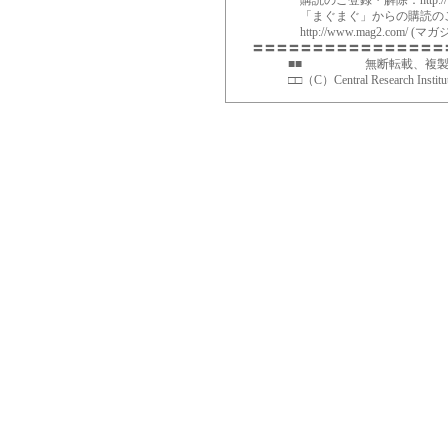
購読のご登録・解除：http://www.soda
「まぐまぐ」からの購読のご
http://www.mag2.com/ (マガジンID
〓〓〓〓〓〓〓〓〓〓〓〓〓〓〓〓〓
■■ 無断転載、複製を固
□□（C）Central Research Institute,I