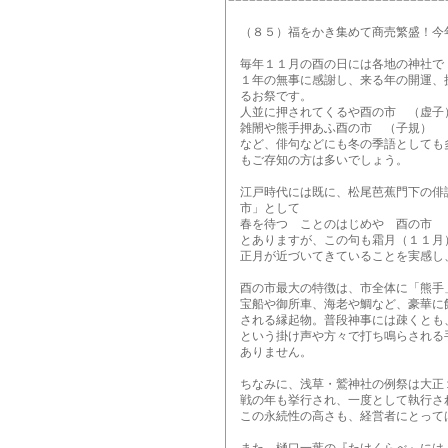
===============================
（８５）福をかき集めて商売繁盛！今
毎年１１月の酉の日には各地の神社で
１年の無事に感謝し、来る年の開運、
るお祭です。
人並に押されてくるや酉の市 （虚子
雑閙や熊手押あふ酉の市 （子規）
など、俳句などにも冬の季語としても
もご存知の方は多いでしょう。
江戸時代には既に、松尾芭蕉門下の俳
市」として
春を待つ ことのはじめや 酉の市
とありますが、この句も霜月（１１月
正月が近づいてきていることを実感し
酉の市最大の特徴は、市全体に「熊手
宝船や御所車、海老や鯛など、豪華に
される縁起物。普段神事には疎くとも
という掛け声や方々で打ち鳴らされる
ありません。
ちなみに、浅草・鷲神社の例祭は大正
戦の年も挙行され、一度として執行さ
この永続性の高さも、経営者にとって