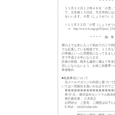
＊＊＊＊＊＊＊＊＋＋＋＋＋＋＋
１１月２２日１２時４８分「小雪」で
で、立冬後１５日目。天文学的には太
をいいます。小雪（しょうせつ）と・
☆１１月２２日「小雪（しょうせつ
⇒ http://www.h-yagi.jp/05/post_2310
＊＊＊＊ 編 集 後 
暦の上では冬に入って初めての二十四
でも紅葉している報道です。１１月も
の準備といった雰囲気になってきまし
月で平成２６年になります。
読者の皆様。樹木も越冬に備えて冬支
召しにならないよう、お体ご自愛専一
筆者敬白
■免責事項について
当メールマガジンの内容に基づいて行
いては一切責任を負いかねますのでご
〓〓〓〓〓〓〓〓〓〓〓〓〓〓〓〓〓
発 行 元： 株式会社セントラル総合研究所 ⇒ ht
発行責任者： 八木宏之
お問合せ、ご意見、ご感想は以下に
E-Mail： info@sodan.info
----------------------------------------