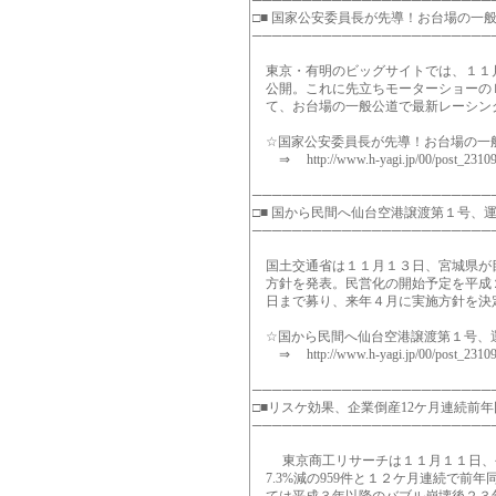
────────────────────────
□■ 国家公安委員長が先導！お台場の一般
────────────────────────
東京・有明のビッグサイトでは、１１
公開。これに先立ちモーターショーの
て、お台場の一般公道で最新レーシン
☆国家公安委員長が先導！お台場の一
⇒ http://www.h-yagi.jp/00/post_23109
────────────────────────
□■ 国から民間へ仙台空港譲渡第１号、運
────────────────────────
国土交通省は１１月１３日、宮城県が
方針を発表。民営化の開始予定を平成
日まで募り、来年４月に実施方針を決
☆国から民間へ仙台空港譲渡第１号、
⇒ http://www.h-yagi.jp/00/post_23109
────────────────────────
□■リスケ効果、企業倒産12ケ月連続前
────────────────────────
東京商工リサーチは１１月１１日、今
7.3%減の959件と１２ケ月連続で前