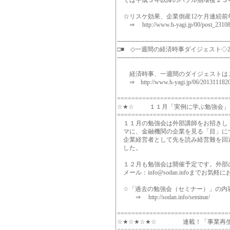
ては平成３年以降のバブル崩壊後２３
☆リスケ効果、企業倒産12ケ月連続前
⇒ http://www.h-yagi.jp/00/post_23108
────────────────────────
□■ ◇一週間の経済時事ダイジェスト◇2013/11
────────────────────────
経済時事、一週間のダイジェストはこ
⇒ http://www.h-yagi.jp/06/2013111820
===============================
☆★☆ １１月「実例に学ぶ勉強
===============================
１１月の勉強会は外部講師をお招きし
マに、金融機関の企業を見る「目」に
企業経営者として先を読み経営難を回
した。
１２月も勉強会は開催予定です。外部
メール：info@sodan.infoまでお気
☆「過去の勉強会（セミナー）」の内
⇒ http://sodan.info/seminar/
===============================
☆★☆★☆★☆ 連載！「事業再