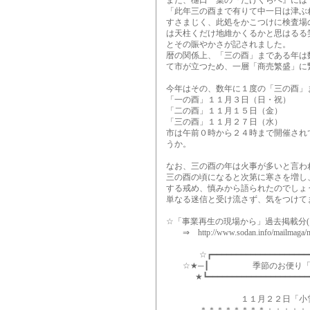
また、樋口一葉の『たけくらべ』には
「此年三の酉まで有りて中一日は津ぶ
すさまじく、此処をかこつけに検査場
は天柱くだけ地維かくるかと思はるる
とその賑やかさが記されました。
暦の関係上、「三の酉」まである年は
て市が立つため、一層「商売繁盛」に
今年はその、数年に１度の「三の酉」
「一の酉」１１月３日（日・祝）
「二の酉」１１月１５日（金）
「三の酉」１１月２７日（水）
市は午前０時から２４時まで開催され
うか。
なお、三の酉の年は火事が多いと言わ
三の酉の頃になると次第に寒さを増し
する戒め、慎みから語られたのでしょ
単なる迷信と受け流さず、気をつけて
☆「事業再生の現場から」過去掲載分(1)
⇒ http://www.sodan.info/mailmaga/mai
☆┏━━━━━━━━━━━━━━━━━━━━
☆★─┃ 季節のお便り「二
★┗━━━━━━━━━━━━━━━━━━━━
１１月２２日「小雪（しょ