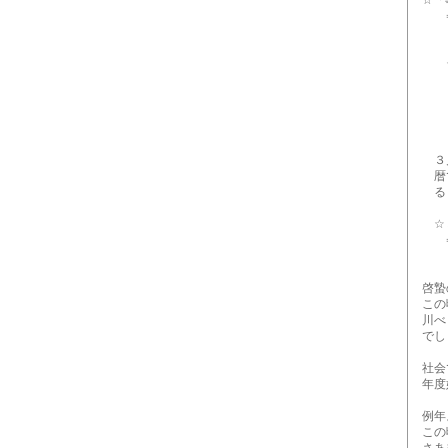
☆「事
⇒ http
☆┏━
☆★
★┗━
３
＊＊
３月
暦で
ると
☆３
⇒ http
＊
啓蟄の
この頃
川べり
でし
社会で
年度始
例年よ
この頃