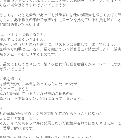
賃金カットだけでは足りず、止むを得ず人員削減（リストラ）しなくて
ない場合はどうすればよいでしょうか。
しては、たとえ優秀であっても独身者には他の就職先を探してあげて辞
らい、ある程度の年齢で家族や住宅ローンを抱えている社員を残す、と
配慮は必要だと思います。
は、セオリーに徹すること。
挟んではうまくいきません。
かわいそうだと思った瞬間に、リストラは失敗してしまうでしょう。
持ちが相手に伝わると、長く働いている従業員ほど情に訴えたり、過去
をアピールしたりするものです。
辞めてもらうときには、部下を使わずに経営者自らがストレートに伝え
が良いでしょう。
に気を遣って
優秀だから、本当は残ってもらいたいのだが…」
と言ってしまうと
なに評価しているのになぜ辞めさせるのか」
され、不本意なケンカ別れになってしまいます。
ら
の業績が悪いので、会社の方針で辞めてもらうことになった」
えるにとどめましょう。
ん、それでもトラブルに発展しない可能性がゼロではありませんが、こ
一番早い解決法です。