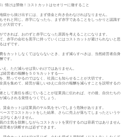
6）情けは禁物！コストカットはセオリーに徹すること
獄から抜け出すには、まず借金と向き合わなければなりません。
それと同じ。赤字になったら、まず赤字であることをしっかりと認識す
とが大切です。
できれば、おのずと赤字になった原因を考えることになります。
、赤字の会社を黒字に持っていくにはコストカットが避けられないと思
るはずです。
をカットしなくてはならないとき、まず減らすべきは、当然経営者自身
酬です。
え、ただ減らせば良いわけではありません。
経営者の報酬を５０％カットする──
、黙ってやるのではなく、社員にも知らせることが大切です。
員を集めて、経営が厳しいゆえに自分の報酬を減らすことを説明するの
。
として責任を感じていることが従業員に伝われば、その後、自分たちの
減らされる覚悟もつくでしょう。
賃金カットは従業員のヤル気をそいでしまう危険があります。
ースでコストカットをした結果、さらに売上が落ちてしまったというケ
は少なくありません。
の士気を鼓舞しながらコストカットを実行するのは容易ではありません
営者が決断すれば必ずできます。