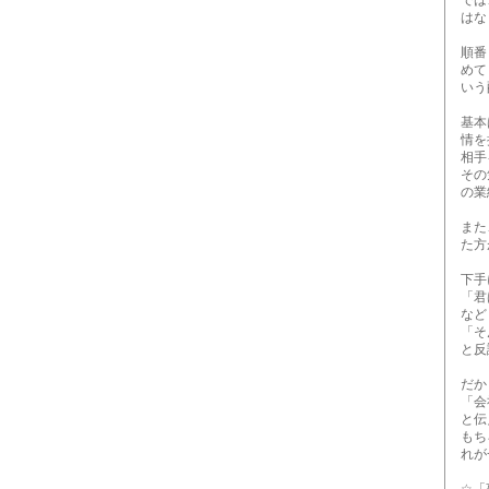
では、
はなら
順番と
めても
いう
基本
情を
相手を
その気
の業績
また、
た方
下手
「君は
など
「そん
と反論
だか
「会社
と伝
もちろ
れが