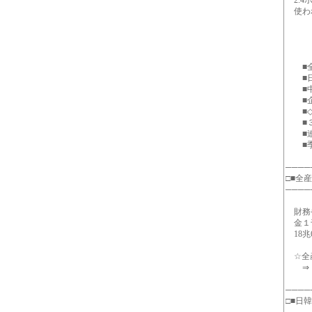
2.4
使われ
＊＊
■全
■日韓
■中国
■企業
■◇一週
■３
■連載
■季節
────
□■全
────
財務省
金１千
18兆
☆全産
⇒ http
────
□■日