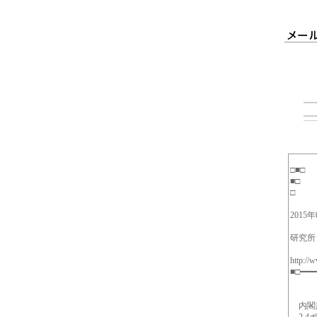
■□
□ 
2015
発
研究所
http://
■□━━━
内閣府