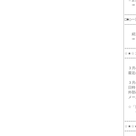
☆企業
⇒ http
────
□■◇一
────
経済
⇒ http
=====
☆★☆
=====
３月の
最近の
３月
日時：
外部
メール
☆「過
⇒ htt
=====
☆★☆
=====