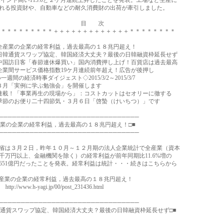
ポイント高い113.0と２ケ月連続上昇したことを発表。工場など生産に
る投資財や、自動車などの耐久消費財の出荷が牽引しました。
目 次
＊＊＊＊＊＊＊＋＋＋＋＋＋＋＋＋＋＋＋＋＊＊＊＊＊＊＊＊
産業の企業の経常利益，過去最高の１８兆円超え！
通貨スワップ協定、韓国経済大丈夫？最後の日韓融資枠延長せず
訪日客「春節連休爆買い」国内消費押し上げ！百貨店は過去最高
間サービス価格指数19ケ月連続前年超え！広告が後押し
間の経済時事ダイジェスト◇2015/3/2～2015/3/7
月「実例に学ぶ勉強会」を開催します
！「事業再生の現場から」：コストカットはセオリーに徹する
のお便り二十四節気・３月６日「啓蟄（けいちつ）」です
────────────────────────────────
産業の企業の経常利益，過去最高の１８兆円超え！□■
────────────────────────────────
は３月２日，昨年１０月～１２月期の法人企業統計で全産業（資本
万円以上、金融機関を除く）の経常利益が前年同期比11.6%増の
651億円だったことを発表。経常利益は統計・・・続きはこちらから
業の企業の経常利益，過去最高の１８兆円超え！
://www.h-yagi.jp/00/post_231436.html
────────────────────────────────
韓通貨スワップ協定、韓国経済大丈夫？最後の日韓融資枠延長せず□■