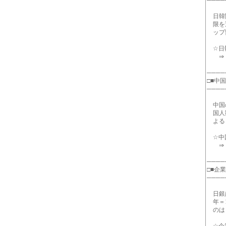
────
日韓関
限を迎
ップ協
☆日韓
⇒ http
────
□■中
────
中国の
国人観
よると
☆中国
⇒ http
────
□■企
────
日銀は
年＝1
のは１