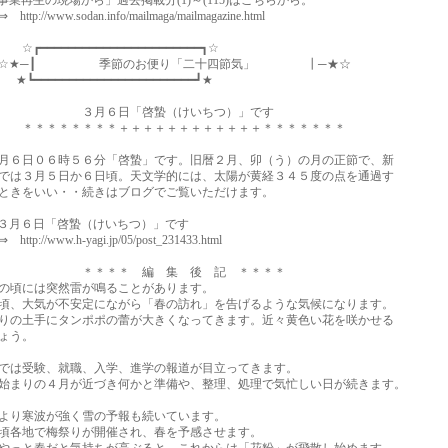
業再生の現場から」過去掲載分(1)～(115)はこちらから。
://www.sodan.info/mailmaga/mailmagazine.html
━━━━━━━━━━━━━━━━━━━━━━┓☆
─┃ 季節のお便り「二十四節気」 ┃─★☆
━━━━━━━━━━━━━━━━━━━━━━┛★
月６日「啓蟄（けいちつ）」です
＊＊＊＊＊＊＋＋＋＋＋＋＋＋＋＋＋＋＊＊＊＊＊＊＊
６日０６時５６分「啓蟄」です。旧暦２月、卯（う）の月の正節で、新
は３月５日か６日頃。天文学的には、太陽が黄経３４５度の点を通過す
きをいい・・続きはブログでご覧いただけます。
月６日「啓蟄（けいちつ）」です
://www.h-yagi.jp/05/post_231433.html
＊＊＊ 編 集 後 記 ＊＊＊＊
頃には突然雷が鳴ることがあります。
、大気が不安定にながら「春の訪れ」を告げるような気候になります。
の土手にタンポポの蕾が大きくなってきます。近々黄色い花を咲かせる
ょう。
は受験、就職、入学、進学の報道が目立ってきます。
まりの４月が近づき何かと準備や、整理、処理で気忙しい日が続きます。
り寒波が強く雪の予報も続いています。
各地で梅祭りが開催され、春を予感させます。