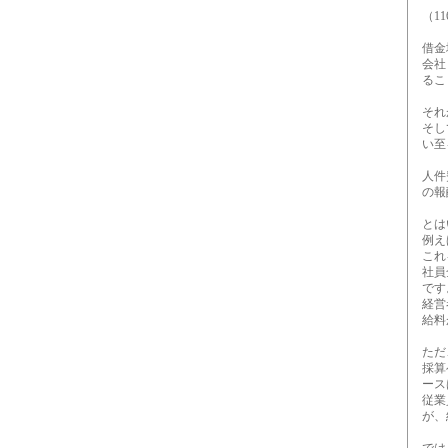
（11
借金地
会社も
るこ
それが
そして
い至
人件費
の報
とはい
例えば
これを
社員全
です
経営者
給料が
ただ、
採算ベ
ース
従業員
が、経