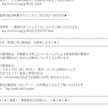
間サービス価格指数19ケ月連続前年超え！広告が後押し
://www.h-yagi.jp/00/19_2.html
────────────────────────────────
週間の経済時事ダイジェスト◇2015/3/2～2015/3/7□■
────────────────────────────────
時事、一週間のダイジェストはこちらでご覧いただけます。
://www.h-yagi.jp/06/201532201537.html
================================================================
３月「実例に学ぶ勉強会」を開催します☆★☆
================================================================
勉強会は、不動産を活用したリースバックによる資金調達の事例や、
経済動向やこれからの動向についてともに学びます。
の勉強会は、
３月１９日（木）18:30～、東京・エッサム神田ホームで
の方でセミナー参加ご希望の方は
：info@sodan.infoまでお気軽にお問い合わせください。
去の勉強会（セミナー）」の内容はこちらでご覧いただけます
p://sodan.info/seminar/
================================================================
★☆★☆連載！「事業再生の現場から」☆★☆★☆★☆
================================================================