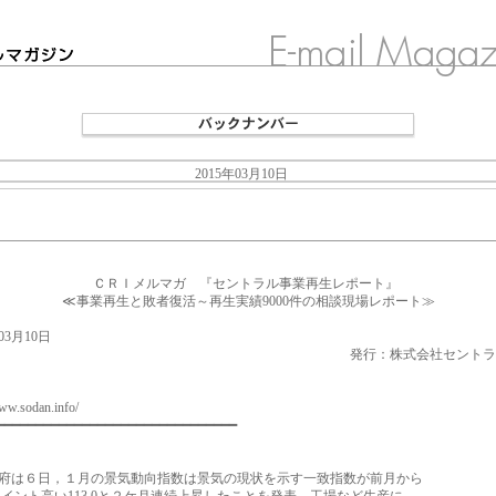
2015年03月10日
□■□
 ＣＲＩメルマガ 『セントラル事業再生レポート』
≪事業再生と敗者復活～再生実績9000件の相談現場レポート≫
年03月10日
行：株式会社セントラル総
www.sodan.info/
━━━━━━━━━━━━━━━━━━━━━━━━━━━━━━━
は６日，１月の景気動向指数は景気の現状を示す一致指数が前月から