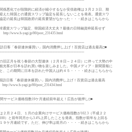
────────────────────────────────
係悪化でが段階的に経済が縮小するなか安倍政権は３月２３日、期
えた韓国との通貨スワップ協定を延長しないことを発表。通貨スワ
定の延長は韓国政府の延長要望がなかった・・・続きはこちらから
通貨スワップ協定、韓国経済大丈夫？最後の日韓融資枠延長せず
://www.h-yagi.jp/00/post_231435.html
────────────────────────────────
国訪日客「春節連休爆買い」国内消費押し上げ！百貨店は過去最高□■
────────────────────────────────
旧正月を祝う春節の大型連休（２月８日～２４日）に伴って大勢の中
光客が日本を訪れ買い物を楽しみました。中国メディア・新聞晨報に
、この期間に日本を訪れた中国人は約４５・・・・続きはこちらから
訪日客「春節連休爆買い」国内消費押し上げ！百貨店は過去最高
://www.h-yagi.jp/00/post_231434.html
────────────────────────────────
業間サービス価格指数19ケ月連続前年超え！広告が後押し□■
────────────────────────────────
２月２４日、１月の企業向けサービス価格指数が102.3（平成２２
00）と前年同月から3.4%上昇したことを発表。指数が前年を上回る
９ケ月連続です。ただ、伸び率は前月の・・・・続きはこちらから