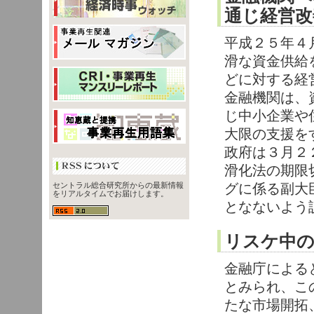
通じ経営改
平成２５年４
滑な資金供給
どに対する経
金融機関は、
じ中小企業や
大限の支援を
政府は３月２
滑化法の期限
グに係る副大
セントラル総合研究所からの最新情報
をリアルタイムでお届けします。
となないよう
リスケ中の
金融庁による
とみられ、こ
たな市場開拓