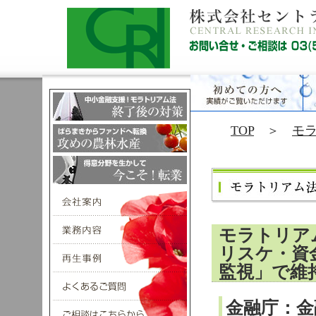
TOP
＞
モ
モラトリア
リスケ・資
監視」で維
金融庁：金