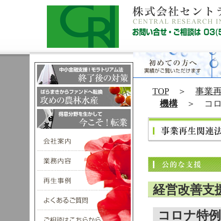
TOP
＞
事業
機構
＞ コロ
経営改善支
コロナ特例