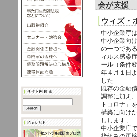
会が支援
ウィズ・
中小企業庁
中小企業向
の一つであ
ィルス感染
ール
（条件
年４月１日
した。
既存の金融
調整に加え
トコロナ」
構築に向け
しします。
中小企業庁
枠組みの再