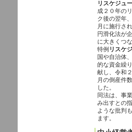
リスケジュ
成２０年の
ク後の翌年
月に施行さ
円滑化法が
に大きくつ
特例
リスケ
国や自治体
的な資金繰
献し、令和
月の倒産件数
した。
同法は、事
み出すとの
ような批判
ます。