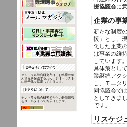
援協議会
に
企業の事
新たな制度
援」とし、
化した企業
は事業の維
しています
具体策とし
業継続アク
セントラル総合研究所は、お客様の個
人情報を保護するため、ジオトラスト
し、モニタ
の暗号化を採用しております。
同協議会で
としてきま
セントラル総合研究所からの最新情報
をリアルタイムでお届けします。
です。
リスケジ