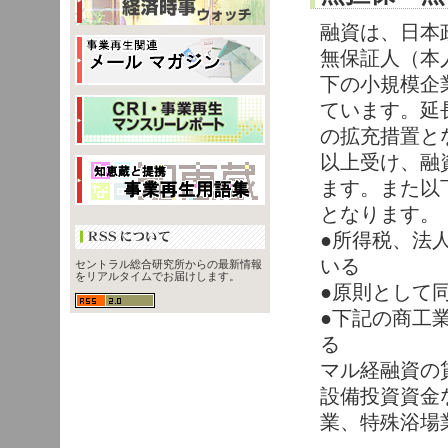
融資は、日本
無保証人（本
下の小規模企
ています。延
の拡充措置と
以上受け、融
ます。また以
となります。
●所得税、法
いる
セントラル総合研究所からの最新情報
をリアルタイムでお届けします。
●原則として
●下記の商工
る
マル経融資の
設備投資資金
業、特殊浴場