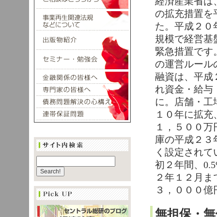
経済産業省は
の拡充措置を
た。平成２０
規模で経営基
緊急措置です
の運営ルール
融資は、平成
れ資金・給与
に。店舗・工
１０年に拡充
１，５００万
庫の平成２３
く設定されて
初２年間、0
２年１２月ま
３，０００億
無担保・無