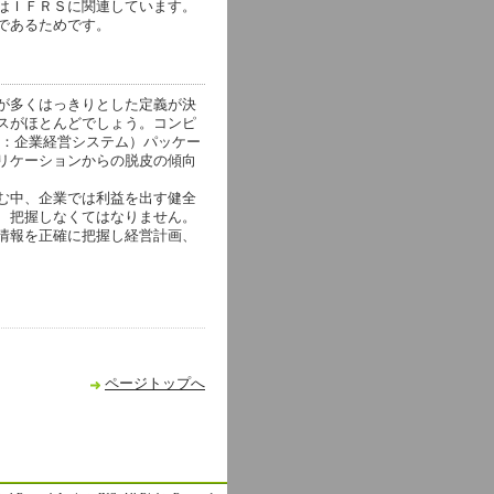
はＩＦＲＳに関連しています。
であるためです。
が多くはっきりとした定義が決
スがほとんどでしょう。コンピ
nning：企業経営システム）パッケー
リケーションからの脱皮の傾向
む中、企業では利益を出す健全
、把握しなくてはなりません。
情報を正確に把握し経営計画、
ページトップへ