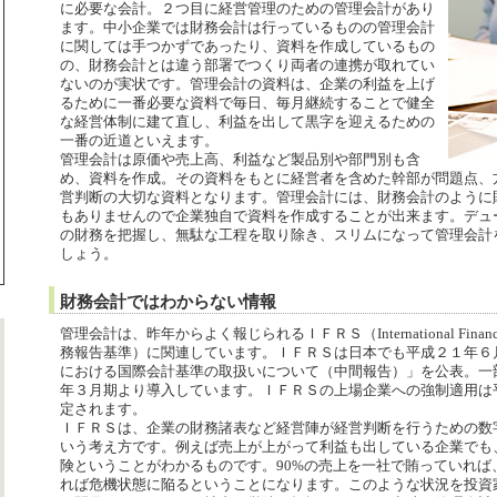
に必要な会計。２つ目に経営管理のための管理会計があり
ます。中小企業では財務会計は行っているものの管理会計
に関しては手つかずであったり、資料を作成しているもの
の、財務会計とは違う部署でつくり両者の連携が取れてい
ないのが実状です。管理会計の資料は、企業の利益を上げ
るために一番必要な資料で毎日、毎月継続することで健全
な経営体制に建て直し、利益を出して黒字を迎えるための
一番の近道といえます。
管理会計は原価や売上高、利益など製品別や部門別も含
め、資料を作成。その資料をもとに経営者を含めた幹部が問題点、
営判断の大切な資料となります。管理会計には、財務会計のように
もありませんので企業独自で資料を作成することが出来ます。デュ
の財務を把握し、無駄な工程を取り除き、スリムになって管理会計
しょう。
財務会計ではわからない情報
管理会計は、昨年からよく報じられるＩＦＲＳ（International Financial R
務報告基準）に関連しています。ＩＦＲＳは日本でも平成２１年６
における国際会計基準の取扱いについて（中間報告）」を公表。一
年３月期より導入しています。ＩＦＲＳの上場企業への強制適用は
定されます。
ＩＦＲＳは、企業の財務諸表など経営陣が経営判断を行うための数
いう考え方です。例えば売上が上がって利益も出している企業でも
険ということがわかるものです。90%の売上を一社で賄っていれば
れば危機状態に陥るということになります。このような状況を投資