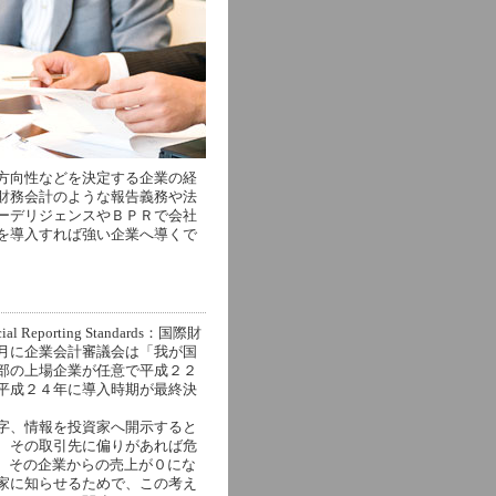
方向性などを決定する企業の経
財務会計のような報告義務や法
ーデリジェンスやＢＰＲで会社
を導入すれば強い企業へ導くで
eporting Standards：国際財
月に企業会計審議会は「我が国
部の上場企業が任意で平成２２
平成２４年に導入時期が最終決
字、情報を投資家へ開示すると
、その取引先に偏りがあれば危
、その企業からの売上が０にな
家に知らせるためで、この考え