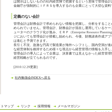
は開示はしないものの社内経営陣で把握するという意味で管理会計
金融庁が強制的にＩＦＲＳを導入するのも企業にとって大切な資料
定義のない会計
管理会計は財務会計で求められない情報を把握し、分析をすること
められていません。管理会計、財務会計が混在し運用しているケー
ューターのクラウド化が進み、ＥＲＰ（Enterprise Resource Pla
ジにおいても管理会計が搭載し始められ、今後、財務諸表作成アプ
は進むと予測できます。
長引く不況、急激な円高で製造業が海外へシフトし、国内空洞が進
な経営体制を維持するため様々な視点から経営管理の情報を入手し
管理会計の導入によって企業は、決算書では見えなかった経営管理
経営戦略が立てられるのです。
[2010.12.29更新]
社内勉強会INDEXへ戻る
イトマップ
リンク
採用情報
メールマガジン