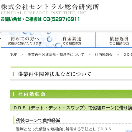
TOP
＞
事業再生関連法規・制度等について
＞
社内勉強会
＞ ＤＤＳ
ＤＤＳ（デット・デット・スワップ）で劣後ローンに借り
劣後ローン
で負担軽減
過剰となった債務を短期的に解消する手法としてＤＤＳ