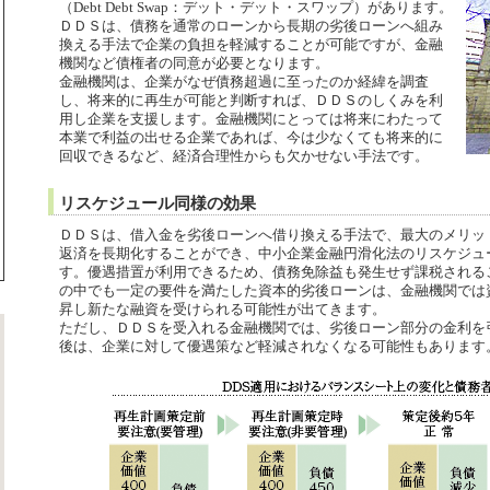
（Debt Debt Swap：デット・デット・スワップ）があります。
ＤＤＳは、債務を通常のローンから長期の劣後ローンへ組み
換える手法で企業の負担を軽減することが可能ですが、金融
機関など債権者の同意が必要となります。
金融機関は、企業がなぜ債務超過に至ったのか経緯を調査
し、将来的に再生が可能と判断すれば、ＤＤＳのしくみを利
用し企業を支援します。金融機関にとっては将来にわたって
本業で利益の出せる企業であれば、今は少なくても将来的に
回収できるなど、経済合理性からも欠かせない手法です。
リスケジュール同様の効果
ＤＤＳは、借入金を劣後ローンへ借り換える手法で、最大のメリッ
返済を長期化することができ、中小企業金融円滑化法のリスケジュ
す。優遇措置が利用できるため、債務免除益も発生せず課税される
の中でも一定の要件を満たした資本的劣後ローンは、金融機関では
昇し新たな融資を受けられる可能性が出てきます。
ただし、ＤＤＳを受入れる金融機関では、劣後ローン部分の金利を
後は、企業に対して優遇策など軽減されなくなる可能性もあります