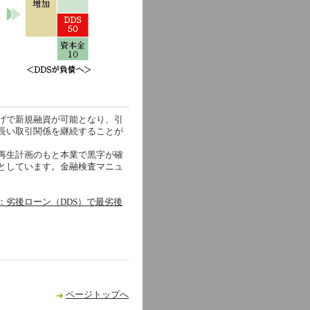
げで新規融資が可能となり、引
長い取引関係を継続することが
再生計画のもと本業で黒字が確
としています。金融検査マニュ
。
：劣後ローン（DDS）で最劣後
ページトップへ