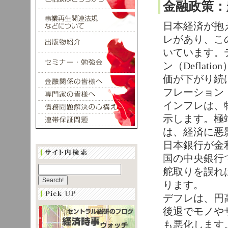
金融政策：
日本経済が抱
レがあり、こ
いています。
ン（Deflat
価が下がり続
フレーション（I
インフレは、
示します。極
は、経済に悪
日本銀行が金
国の中央銀行
舵取りを誤れ
ります。
デフレは、円
後退でモノや
も悪化します