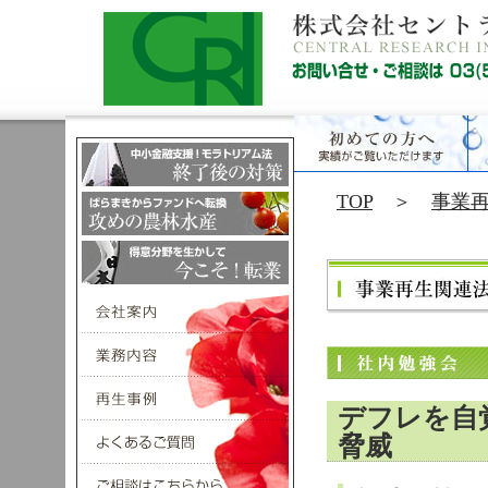
TOP
＞
事業
デフレを自
脅威