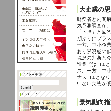
大企業の恩
財務省と内閣
気予測調査が
「下降」と回答
期ぶりにプラ
一方、中小企業
おり景況感の
現況の判断と
造業では11.
ス。一方，中小
ナス11.0と
いない実態が
景気動向指