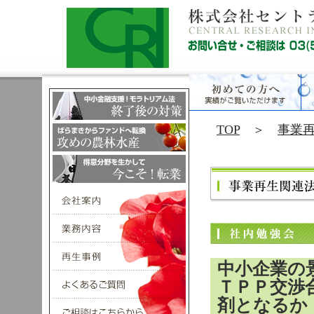
TOP
＞
事業
中小企業の
ＴＰＰ交渉
剤となるか