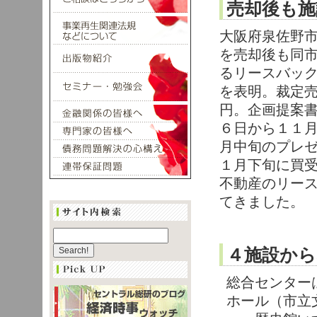
売却後も施
大阪府泉佐野
を売却後も同
るリースバッ
を表明。裁定売却
円。企画提案
６日から１１
月中旬のプレ
１月下旬に買
不動産のリー
てきました。
４施設から
総合センターは
ホール（市立