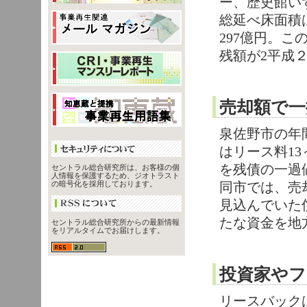
ー、歴史館い
総延べ床面積は
297億円。こ
残額が2平成２
売却額で一
泉佐野市の年
はリース料1
を残債の一過
セントラル総合研究所は、お客様の個
人情報を保護するため、ジオトラスト
同市では、売
の暗号化を採用しております。
見込んでいた
たな資金を地
セントラル総合研究所からの最新情報
をリアルタイムでお届けします。
投資家やフ
リースバック