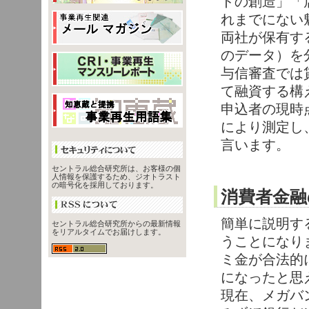
ドの創造」「
れまでにない
両社が保有す
のデータ）を
与信審査では
て融資する構
申込者の現時
により測定し
言います。
セントラル総合研究所は、お客様の個
人情報を保護するため、ジオトラスト
の暗号化を採用しております。
消費者金融
簡単に説明す
セントラル総合研究所からの最新情報
をリアルタイムでお届けします。
うことになり
ミ金が合法的
になったと思
現在、メガバ