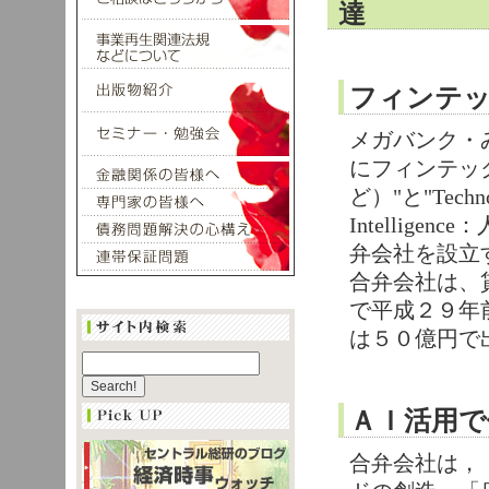
達
フィンテッ
メガバンク・
にフィンテック（
ど）"と"Tech
Intelli
弁会社を設立
合弁会社は、
で平成２９年
は５０億円で
ＡＩ活用で
合弁会社は，