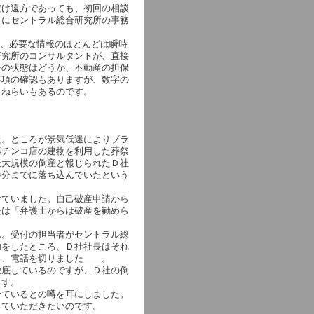
だけ遠方であっても、初回の相談
）にセントラル総合研究所の事務
て、必要な情報のほとんどは瞬時
研究所のコンサルタントが、直接
ーの状態はどうか、不動産の担保
事項の確認もありますが、数字の
うねらいもあるのです。
た。ところが景気低迷によりブラ
パチンコ店の建物を利用した葬祭
最大規模の倒産と報じられたＤ社
半分までに落ち込んでいたという
けていました。自己破産申請から
長は「弁護士からは破産を勧めら
ん。受付の担当者がセントラル総
内をしたところ、Ｄ社社長はそれ
し、電話を切りました――。
徹底しているのですが、Ｄ社の倒
ます。
せているとの噂を耳にしました。
っていただきたいのです。