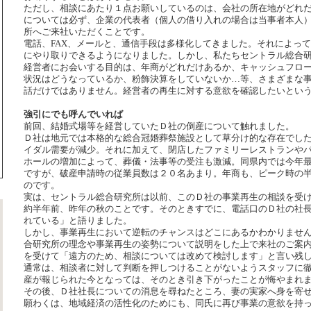
ただし、相談にあたり１点お願いしているのは、会社の所在地がどれ
については必ず、企業の代表者（個人の借り入れの場合は当事者本人
所へご来社いただくことです。
電話、FAX、メールと、通信手段は多様化してきました。それによっ
にやり取りできるようになりました。しかし、私たちセントラル総合
経営者にお会いする目的は、年商がどれだけあるか、キャッシュフロ
状況はどうなっているか、粉飾決算をしていないか…等、さまざまな
話だけではありません。経営者の再生に対する意欲を確認したいとい
強引にでも呼んでいれば
前回、結婚式場等を経営していたＤ社の倒産について触れました。
Ｄ社は地元では本格的な総合冠婚葬祭施設として草分け的な存在でし
イダル需要が減少。それに加えて、閉店したファミリーレストランや
ホールの増加によって、葬儀・法事等の受注も激減。同県内では今年
ですが、破産申請時の従業員数は２０名あまり。年商も、ピーク時の
のです。
実は、セントラル総合研究所は以前、このＤ社の事業再生の相談を受
約半年前、昨年の秋のことです。そのときすでに、電話口のＤ社の社
れている」と語りました。
しかし、事業再生において逆転のチャンスはどこにあるかわかりませ
合研究所の理念や事業再生の姿勢について説明をした上で来社のご案
を受けて「遠方のため、相談については改めて検討します」と言い残
通常は、相談者に対して判断を押しつけることがないようスタッフに
産が報じられた今となっては、そのとき引き下がったことが悔やまれ
その後、Ｄ社社長についての消息を尋ねたところ、妻の実家へ身を寄
願わくは、地域経済の活性化のためにも、同氏に再び事業の意欲を持