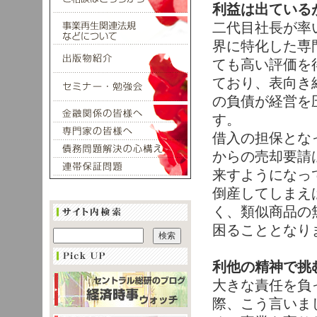
利益は出ている
二代目社長が率
界に特化した専
ても高い評価を
ており、表向き
の負債が経営を
す。
借入の担保とな
からの売却要請
来すようになっ
倒産してしまえ
く、類似商品の
困ることとなり
利他の精神で挑
大きな責任を負
際、こう言いま