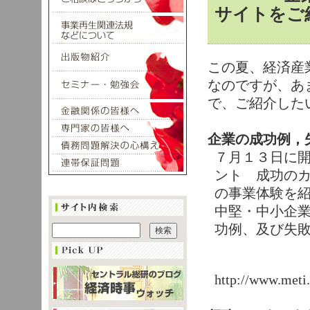
サイトをご
この夏、経済産
なのですが、あ
で、ご紹介した
企業の成功例，
７月１３日に
ント 成功の
の事業体験を
中堅・中小企
功例、及び失
http://www.meti.