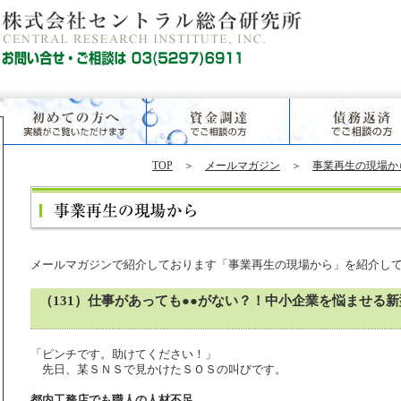
TOP
＞
メールマガジン
＞
事業再生の現場か
メールマガジンで紹介しております「事業再生の現場から」を紹介し
（131）仕事があっても●●がない？！中小企業を悩ませる
「ピンチです。助けてください！」
先日、某ＳＮＳで見かけたＳＯＳの叫びです。
都内工務店でも職人の人材不足