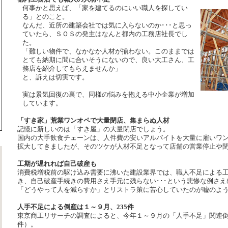
何事かと思えば、「家を建てるのにいい職人を探してい
る」とのこと。
なんだ、近所の建築会社では気に入らないのか･･･と思っ
ていたら、ＳＯＳの発主はなんと都内の工務店社長でし
た。
「難しい物件で、なかなか人材が揃わない。このままでは
とても納期に間に合いそうにないので、良い大工さん、工
務店を紹介してもらえませんか」
と、訴えは切実です。
実は景気回復の裏で、同様の悩みを抱える中小企業が増加
しています。
「すき家」荒業ワンオペで大量閉店、集まらぬ人材
記憶に新しいのは「すき屋」の大量閉店でしょう。
国内の大手飲食チェーンは、人件費の安いアルバイトを大量に雇いワ
拡大してきましたが、そのツケが人材不足となって店舗の営業停止や
工期が遅れれば自己破産も
消費税増税前の駆け込み需要に沸いた建設業界では、職人不足による
き、自己破産手続きの費用さえ手元に残らない･･･という悲惨な例さえ
「どうやって人を減らすか」とリストラ策に苦心していたのが嘘のよ
人手不足による倒産は１～９月、235件
東京商工リサーチの調査によると、今年１～９月の「人手不足」関連倒産
件）。