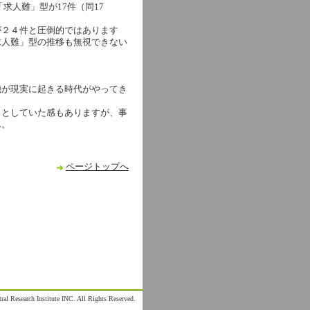
求人難」型が17件（同17
が２４件と圧倒的ではあります
求人難」型の推移も無視できない
機が現実に起きる時代がやってき
しとしていた感もありますが、事
ん。
ページトップへ
al Research Institute INC. All Rights Reserved.