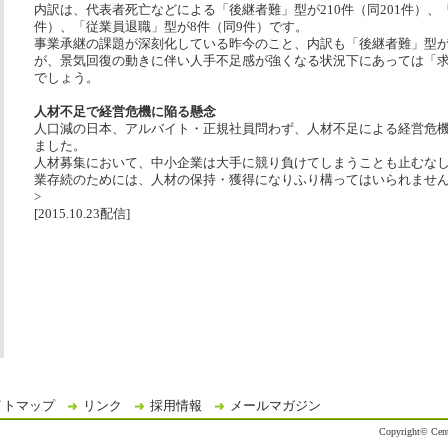
内訳は、代表者死亡などによる「後継者難」型が210件（同201件）、「
件）、「従業員退職」型が8件（同9件）です。
事業承継の課題が深刻化している昨今のこと、内訳も「後継者難」型
が、景気回復の動きに伴い人手不足感が強くなる状況下にあっては「
でしょう。
人材不足で経営危機に陥る懸念
人口減の日本、アルバイト・正規社員問わず、人材不足による経営危
ました。
人材募集において、中小企業は大手に競り負けてしまうことも止むな
業存続のためには、人材の保持・獲得になりふり構ってはいられませ
>
[2015.10.23配信]
イトマップ
リンク
採用情報
メールマガジン
Copyright© Centr