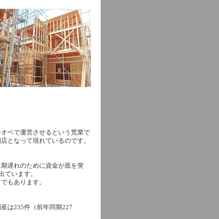
ンオペで運営させるという荒業で
閉店となって現れているのです。
工期遅れのために資金が底を突
出ています。
うでもあります。
は235件（前年同期227