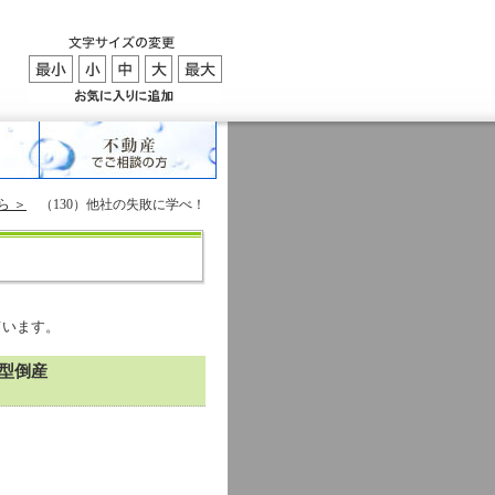
ら ＞
（130）他社の失敗に学べ！
ています。
新型倒産