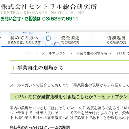
TOP
＞
メールマガジン
＞
事業再生の現場から ＞
（133）
メールマガジンで紹介しております「事業再生の現場から」を紹介し
（133）なにが経営危機を引き起こしたか？～ヒットブラン
国内の美容サロンとしてはおそらくNo.１の知名度を誇るであろう「
つい最近まで、外出の度にそこここで広告を見かけたものですが、資
る上場企業のＲ社への事業譲渡へ向けて協議中であることが報じられ
急転落のきっかけはクレームの殺到