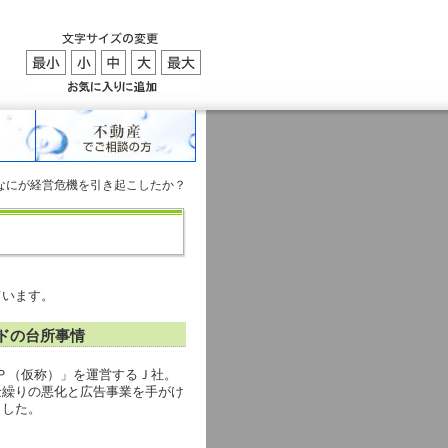
なにが経営危機を引き起こしたか？
ています。
ドの台所事情
ＭＰ（仮称）」を運営するＪ社。
金繰りの悪化と広告事業を手がけ
ました。