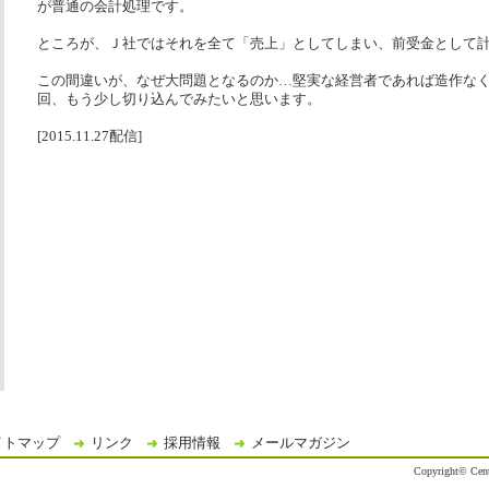
が普通の会計処理です。
ところが、Ｊ社ではそれを全て「売上」としてしまい、前受金として
この間違いが、なぜ大問題となるのか…堅実な経営者であれば造作な
回、もう少し切り込んでみたいと思います。
[2015.11.27配信]
イトマップ
リンク
採用情報
メールマガジン
Copyright© Centr