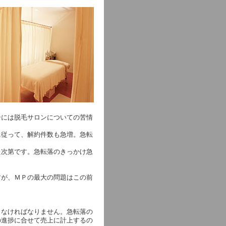
ーには脱毛サロンについての苦情
に従って、解約件数も急増。急転
た次第です。急転落のきっかけ急
すが、ＭＰの最大の問題はこの前
しなければなりません。急転落の
の進捗に合せて売上に計上するの