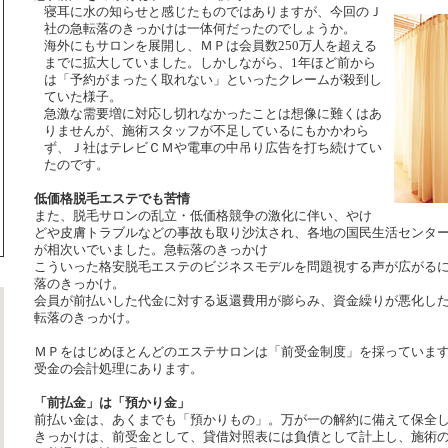
寝耳に水の知らせと感じたものではありますが、今回のＪ
社の急転落のきっかけは一体何だったのでしょうか。
海外にもサロンを展開し、ＭＰは会員数250万人を超える
までに拡大していました。しかしながら、1年ほど前から
は「予約がまったく取れない」といったクレームが殺到し
ていた様子。
急激な需要増に対応し切れなかったことは想像に難くはあ
りませんが、施術スタッフが不足しているにもかかわら
ず、Ｊ社はテレビＣＭや電車の中吊り広告を打ち続けてい
たのです。
低価格脱毛エステでも苦情
また、脱毛サロンの乱立・低価格競争の激化に伴い、やけ
どや皮膚トラブルなどの事故も取り沙汰され、各地の国民生活センタ
が相次いでいました。急転落のきっかけ
こういった格安脱毛エステのビジネスモデルを問題視する声が広がる
落のきっかけ。
会員が前払いした代金に対する返還費用が膨らみ、資金繰りが悪化し
転落のきっかけ。
ＭＰをはじめほとんどのエステサロンは「前受金制度」を採っていま
受金の会計処理にあります。
「前払金」は「預かり金」
前払い金は、あくまでも「預かりもの」。万が一の解約に備えて保全
きっかけは、前受金として、貸借対照表には負債として計上し、施術