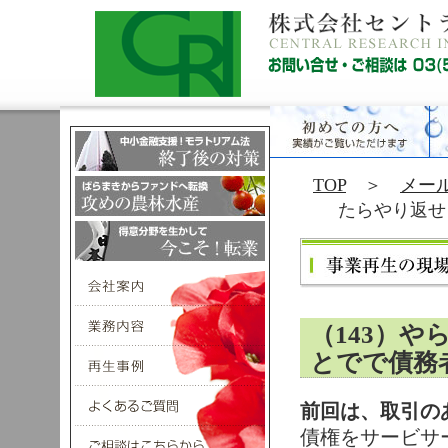
TOP
＞
メー
たらやり返せ
（143）
とでで債務
前回は、取引の
債権をサービサ