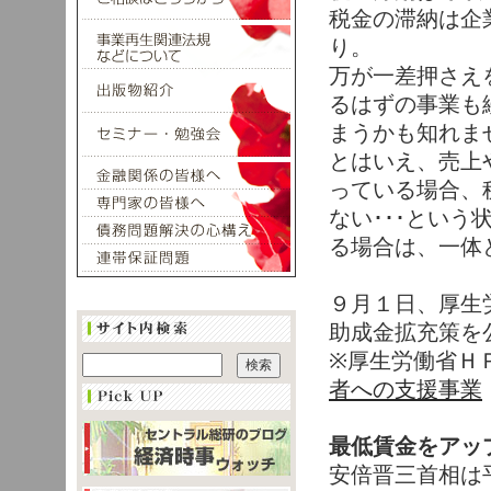
税金の滞納は企
り。
万が一差押さえ
るはずの事業も
まうかも知れま
とはいえ、売上
っている場合、
ない･･･という
る場合は、一体
９月１日、厚生
助成金拡充策を
※厚生労働省Ｈ
者への支援事業
最低賃金をアッ
安倍晋三首相は