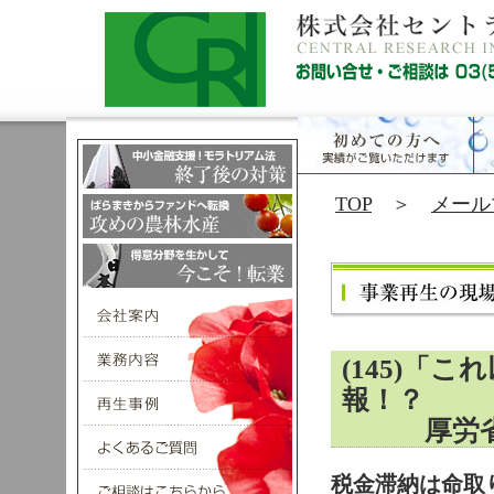
TOP
＞
メール
(145)「
報！？
厚労省、
税金滞納は命取