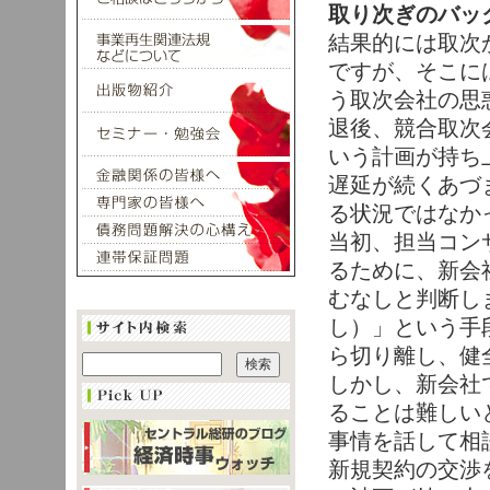
取り次ぎのバッ
結果的には取次
ですが、そこに
う取次会社の思
退後、競合取次
いう計画が持ち
遅延が続くあづ
る状況ではなか
当初、担当コン
るために、新会
むなしと判断し
し）」という手
ら切り離し、健
しかし、新会社
ることは難しい
事情を話して相
新規契約の交渉