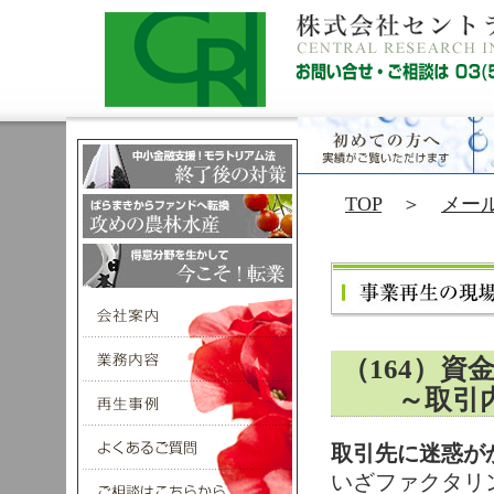
TOP
＞
メー
（164）
～取引内
取引先に迷惑が
いざファクタリ