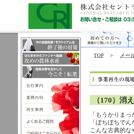
TOP
＞
メー
（170）
「もうかりまっ
「ぼちぼちでん
こんな古典的な