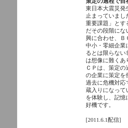
策定の過程で自
東日本大震災発
止まっていまし
重要課題」とす
だその段階にな
興に合わせ、Ｂ
中小・零細企業
るとは限らない
は想像に難くあ
ＣＰは、策定の
の企業に策定を
過去に危機対応
蔵入りになって
を体験し、記憶
好機です。
[2011.6.1配信]