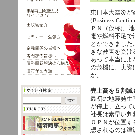
東日本大震災が
(Business C
ＰＮ（仮称)。
電や燃料不足で
とができました
きな被害を受け
あって本当によ
の危機に、実際
か。
売上高を５割減
最初の地震発生
が停止。立って
社長は素早い判
ＯＰＮが位置す
想されるのは津