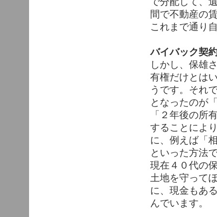
で分配して、
間で不動産の
これまで通り
バイバック契
しかし、保雄
有権だけとは
うです。それ
となったのが
「２年後の所
することによ
に、例えば「
といった方法
現在４０代の
土地を守って
に、現金もあ
んでいます。