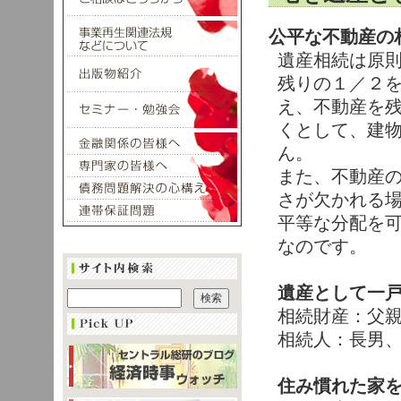
公平な不動産の
遺産相続は原
残りの１／２
え、不動産を
くとして、建
ん。
また、不動産
さが欠かれる
平等な分配を
なのです。
遺産として一
相続財産：父
相続人：長男
住み慣れた家