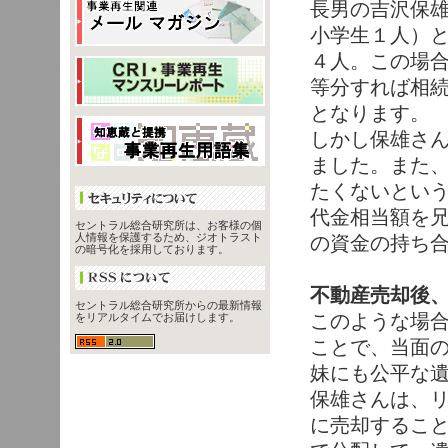
長男の吉沢保
小学生１人）
４人。この場
等分すれば相
となります。
しかし保雄さ
ました。また
たくないとい
代金相当額を
セントラル総合研究所は、お客様の個
人情報を保護するため、ジオトラスト
の資金の持ち
の暗号化を採用しております。
不動産売却後
セントラル総合研究所からの最新情報
このような場
をリアルタイムでお届けします。
ことで、当面
妹にも公平な
保雄さんは、
に売却するこ