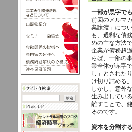
一部が黒字で
前回のメルマ
業譲渡」につ
も、過剰な債
めの主な方法
企業が債務超
らば、一部の
業全体が赤字
し」とされた
け切り詰める
しかし、意外
生み出してい
離すことで、
るのです。
資本を分割す