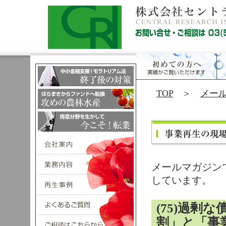
TOP
＞
メー
メールマガジン
しています。
(75)過剰
割」と「事