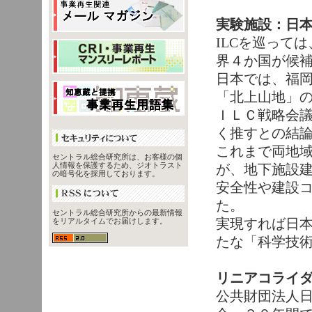
実験施設：日
ILCを巡って
界４か国が候
日本では、福
「北上山地」
ＩＬＣ戦略会
く推すとの結
これまで両地
セントラル総合研究所は、お客様の個
人情報を保護するため、ジオトラスト
が、地下施設
の暗号化を採用しております。
安全性や建設
た。
セントラル総合研究所からの最新情報
実現すれば日
をリアルタイムでお届けします。
たな「科学技
リニアコライ
公共財団法人