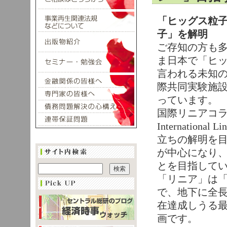
「ヒッグス粒
子」を解明
ご存知の方も
ま日本で「ヒ
言われる未知
際共同実験施
っています。
国際リニアコ
Internation
立ちの解明を
が中心になり
とを目指して
「リニア」は
で、地下に全
在達成しうる
画です。