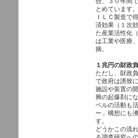
合、３０年間
とめています
ＩＬＣ製造で
済効果（１次効
た産業活性化（
は工業や医療
摘。
１兆円の財政
ただし、財政
で政府は誘致
施設や装置の
興の起爆剤に
ベルの活動も
ー」構想にも
す。
どうかこの流
る調査研究へ