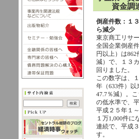
資金調達に
倒産件数：１
ら減少
東京商工リサ
全国企業倒産件数
円以上）は862
減）で、１３
回りました。
この数字は、
年（633件）以
47.7％減）。
の低水準で、
平成２５年１～
１万1,000
連続で、平成
す。