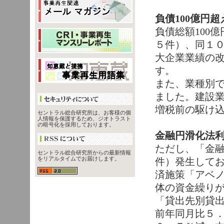
負債100億円
負債総額100
５件）、同１
大企業業績の
す。
また、業種別
ました。建設
増税前の駆け
セントラル総合研究所は、お客様の個
人情報を保護するため、ジオトラスト
の暗号化を採用しております。
金融円滑化法
ただし、「金
セントラル総合研究所からの最新情報
をリアルタイムでお届けします。
件）発生して
済施策「アベ
体の資金繰り
「貸出先別貸
前年同月比５