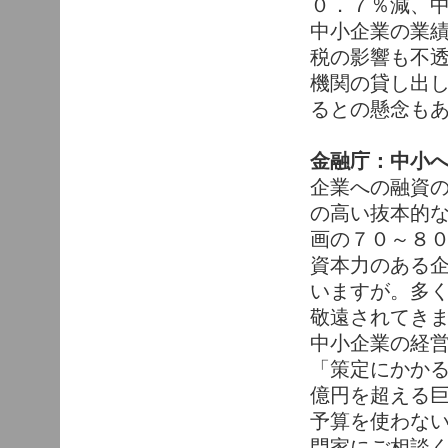
０．７％減、
中小企業の業
税の影響も不
機関の貸し出
るとの懸念も
金融庁：中小
企業への融資
の高い抜本的
画の７０～８
資本力のある
いますが。多
敬遠されてき
中小企業の経
「策定にかかる
億円を超える
予算を使わな
門家にご相談