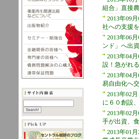
組合」直接
2013年
社への支援
2013年
ンド」へ出資
2013年
設！急がれ
2013年
易自由化へ
2013年
に６０創設、規
2013年
手が出資、食
2013年