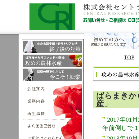
TOP
ばらまきか
産」
2017年
年前倒しで
2013年